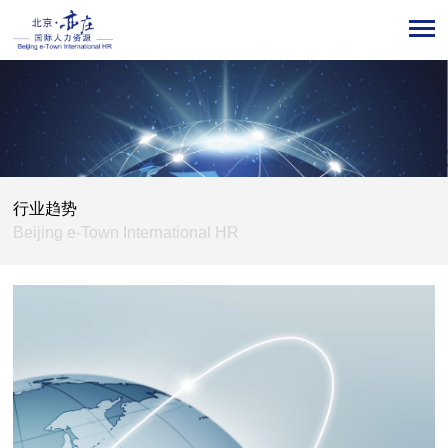
行业趋势
Beijing e-Town International HR