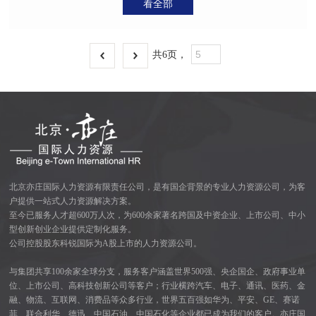
幅可达30%以上。
看全部
共
6
页，
北京亦庄国际人力资源有限责任公司，是有国企背景的专业人力资源公司，为客
户提供一站式人力资源解决方案。
至今已服务人才超600万人次，为600余家著名跨国及中资企业、上市公司、中小
型创新创业企业提供定制化服务。
公司控股股东科锐国际为A股上市的人力资源公司。
与集团共享100余家全球分支，服务客户涵盖世界500强、央企国企、政府事业单
位、上市公司、高科技创新公司等客户；行业横跨汽车、电子、通讯、医药、金
融、物流、互联网、消费品等众多行业，世界五百强如华为、平安、GE、赛诺
菲、联合利华、德迅、中国石油、中国石化等企业都已成为我们的客户。亦庄国