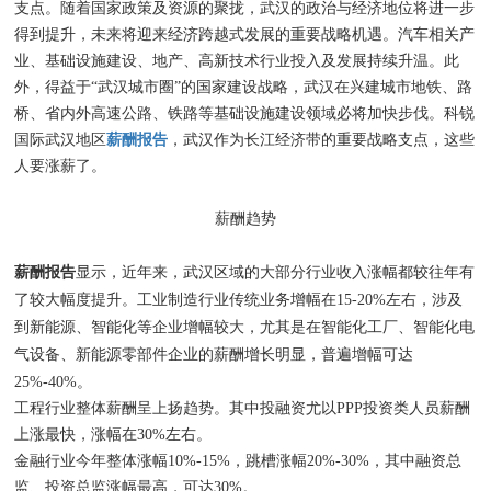
支点。随着国家政策及资源的聚拢，武汉的政治与经济地位将进一步
得到提升，未来将迎来经济跨越式发展的重要战略机遇。汽车相关产
业、基础设施建设、地产、高新技术行业投入及发展持续升温。此
外，得益于“武汉城市圈”的国家建设战略，武汉在兴建城市地铁、路
桥、省内外高速公路、铁路等基础设施建设领域必将加快步伐。科锐
国际武汉地区
薪酬报告
，武汉作为长江经济带的重要战略支点，这些
人要涨薪了。
薪酬趋势
薪酬报告
显示，近年来，武汉区域的大部分行业收入涨幅都较往年有
了较大幅度提升。工业制造行业传统业务增幅在15-20%左右，涉及
到新能源、智能化等企业增幅较大，尤其是在智能化工厂、智能化电
气设备、新能源零部件企业的薪酬增长明显，普遍增幅可达
25%-40%。
工程行业整体薪酬呈上扬趋势。其中投融资尤以PPP投资类人员薪酬
上涨最快，涨幅在30%左右。
金融行业今年整体涨幅10%-15%，跳槽涨幅20%-30%，其中融资总
监、投资总监涨幅最高，可达30%。